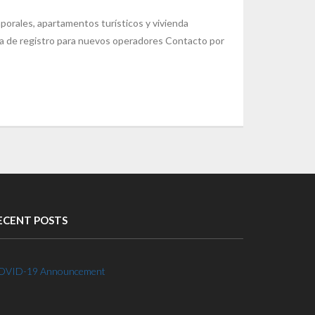
mporales, apartamentos turísticos y vivienda
na de registro para nuevos operadores Contacto por
ECENT POSTS
OVID-19 Announcement