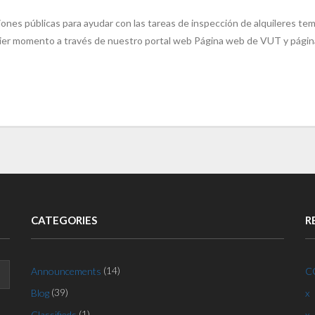
iones públicas para ayudar con las tareas de inspección de alquileres te
lquier momento a través de nuestro portal web Página web de VUT y pági
CATEGORIES
R
(14)
Announcements
C
(39)
Blog
x
(1)
Classifieds
x