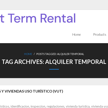
Home
Products
HOME
/
POSTS TAGGED:
ALQUILER TEMPORAL
TAG ARCHIVES:
ALQUILER TEMPORAL
Y VIVIENDAS USO TURÍSTICO (VUT)
isticos
,
identificacion
,
inspeccion
,
regulaciones
,
vivienda turistica
,
vivienda usa