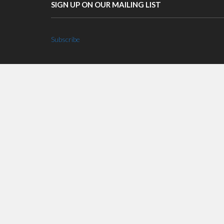
SIGN UP ON OUR MAILING LIST
Subscribe
TRANSLATE THIS PAGE
Select Language
▼
LOGIN WITH AZURE AD
Login with AzureAD
RECENT POSTS