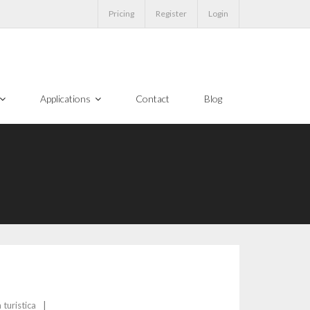
Pricing
Register
Login
Applications
Contact
Blog
 turistica